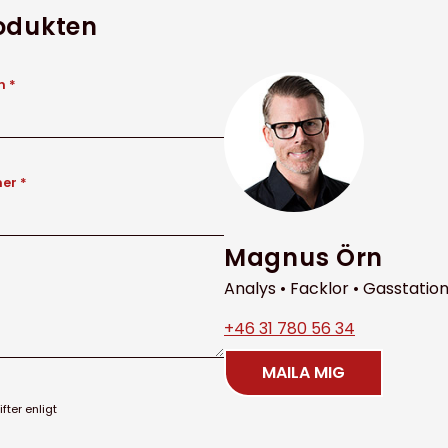
rodukten
 *
er *
Magnus Örn
Analys • Facklor • Gasstatio
+46 31 780 56 34
MAILA MIG
ter enligt