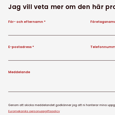
Jag vill veta mer om den här p
För- och efternamn *
Företagsnamn
E-postadress *
Telefonnumm
Meddelande
Genom att skicka meddelandet godkänner jag att ni hanterar mina uppgif
Euromekaniks personuppgiftspolicy