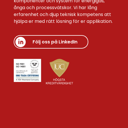
komponenter och system för energigas,
ånga och processvätskor. Vi har lång
erfarenhet och djup teknisk kompetens att
hjälpa er med rätt lösning för er applikation.
Följ oss på LinkedIn