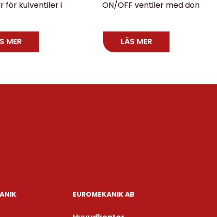
 för kulventiler i
ON/OFF ventiler med don
S MER
LÄS MER
ANIK
EUROMEKANIK AB