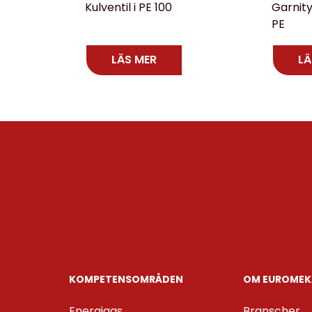
Kulventil i PE 100
Garnityr
PE
LÄS MER
LÄ
KOMPETENS­OMRÅDEN
OM EUROMEK
Energigas
Branscher