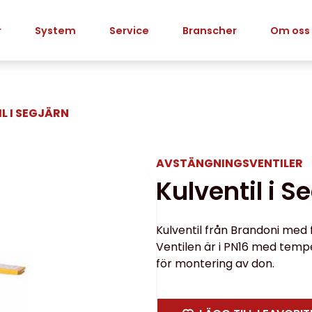
r
System
Service
Branscher
Om oss
L I SEGJÄRN
AVSTÄNGNINGS­­­VENTILER
Kulventil i S
Kulventil från Brandoni med f
Ventilen är i PN16 med tempe
för montering av don.