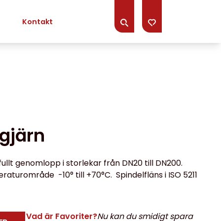
Kontakt
egjärn
ullt genomlopp i storlekar från DN20 till DN200.
raturområde -10° till +70°C. Spindelfläns i ISO 5211
Vad är Favoriter?
Nu kan du smidigt spara