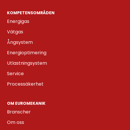
KOMPETENS­OMRÅDEN
Energigas
Vätgas
Ångsystem
Energioptimering
Utlastningsystem
Service
Processäkerhet
OM EUROMEKANIK
Branscher
Om oss