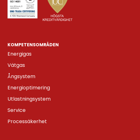
KOMPETENS­OMRÅDEN
Energigas
Vätgas
Ångsystem
Energioptimering
Utlastningsystem
Service
Processäkerhet