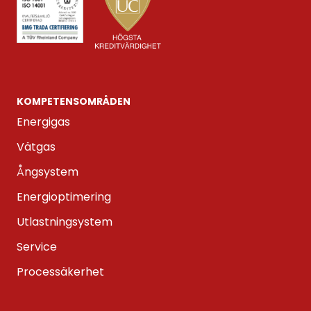
KOMPETENS­OMRÅDEN
Energigas
Vätgas
Ångsystem
Energioptimering
Utlastningsystem
Service
Processäkerhet