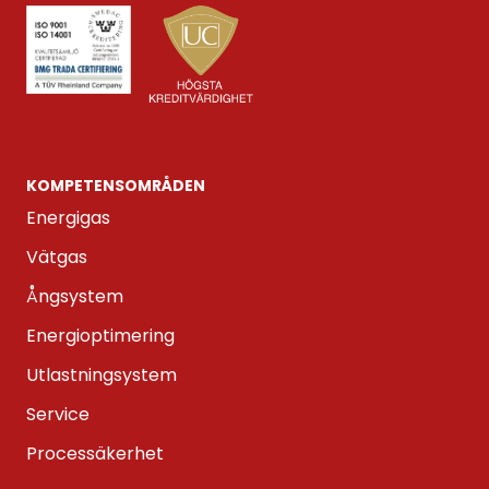
KOMPETENS­OMRÅDEN
Energigas
Vätgas
Ångsystem
Energioptimering
Utlastningsystem
Service
Processäkerhet