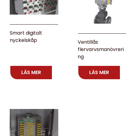
Smart digitalt
nyckelskåp
Ventillås
flervarvsmanövreri
ng
LÄS MER
LÄS MER