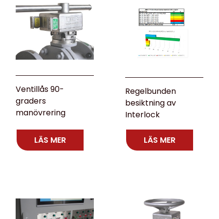
Ventillås 90-
Regelbunden
graders
besiktning av
manövrering
Interlock
LÄS MER
LÄS MER