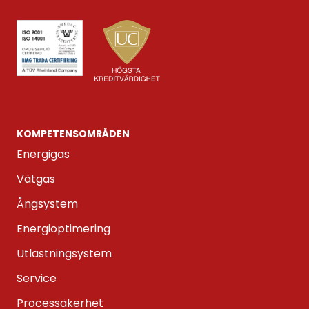
KOMPETENS­OMRÅDEN
Energigas
Vätgas
Ångsystem
Energioptimering
Utlastningsystem
Service
Processäkerhet