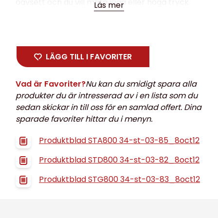
oavsett och du vill mäta låga eller höga tryck.
Läs mer
ST800 är modulärt uppbyggd, okänslig för
polaritet och kan kompensera för temperatur
och statiskt tryck och är SIL2 klassad. Med
Honeywells Experion© PKS kan man
LÄGG TILL I FAVORITER
kommunicera med transmittern från
kontrollrummet.
Vad är Favoriter?
Nu kan du smidigt spara alla
Tillgängliga protokoll: Honeywell Digitally
produkter du är intresserad av i en lista som du
Enhanced (DE), HART (7.0) och Foundation
sedan skickar in till oss för en samlad offert. Dina
Fieldbus.
sparade favoriter hittar du i menyn.
Vi på Euromekanik är med er hela vägen via
serviceavtal, installation och kalibrering av
Produktblad STA800 34-st-03-85_8oct12
dessa transmittrar.
Tillverkare Honeywell
Produktblad STD800 34-st-03-82_8oct12
Produktblad STG800 34-st-03-83_8oct12