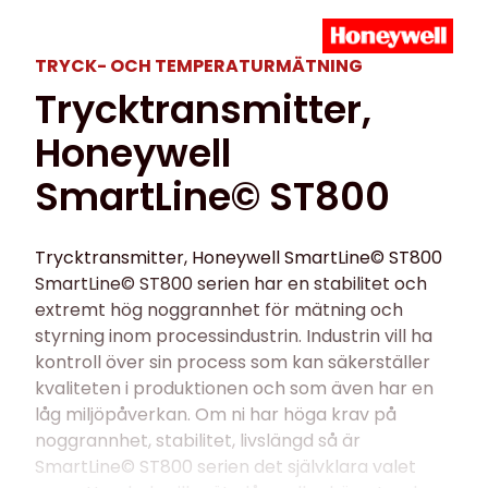
TRYCK- OCH TEMPERATUR­MÄTNING
Trycktransmitter,
Honeywell
SmartLine© ST800
Trycktransmitter, Honeywell SmartLine© ST800
SmartLine© ST800 serien har en stabilitet och
extremt hög noggrannhet för mätning och
styrning inom processindustrin. Industrin vill ha
kontroll över sin process som kan säkerställer
kvaliteten i produktionen och som även har en
låg miljöpåverkan. Om ni har höga krav på
noggrannhet, stabilitet, livslängd så är
SmartLine© ST800 serien det självklara valet