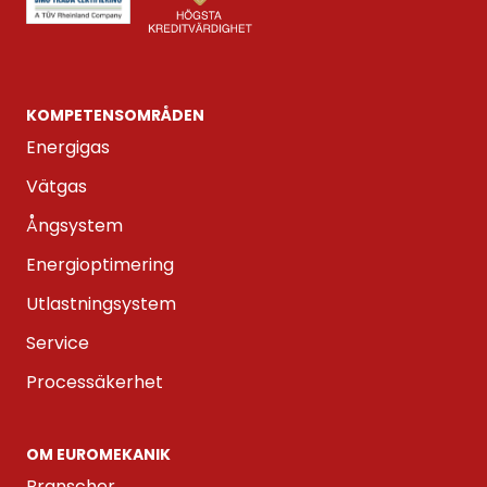
KOMPETENS­OMRÅDEN
Energigas
Vätgas
Ångsystem
Energioptimering
Utlastningsystem
Service
Processäkerhet
OM EUROMEKANIK
Branscher