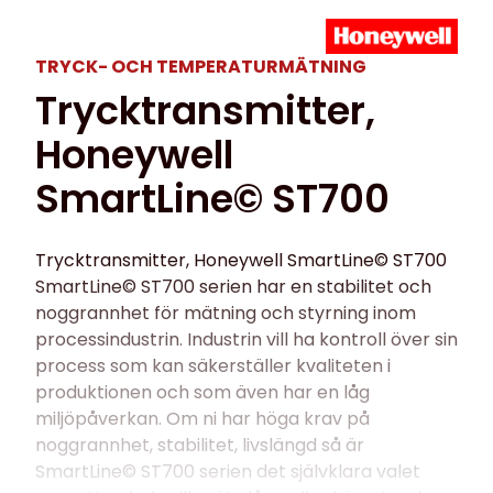
TRYCK- OCH TEMPERATUR­MÄTNING
Trycktransmitter,
Honeywell
SmartLine© ST700
Trycktransmitter, Honeywell SmartLine© ST700
SmartLine© ST700 serien har en stabilitet och
noggrannhet för mätning och styrning inom
processindustrin. Industrin vill ha kontroll över sin
process som kan säkerställer kvaliteten i
produktionen och som även har en låg
miljöpåverkan. Om ni har höga krav på
noggrannhet, stabilitet, livslängd så är
SmartLine© ST700 serien det självklara valet