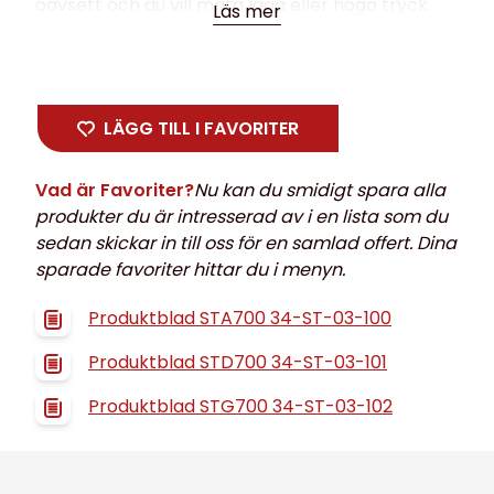
oavsett och du vill mäta låga eller höga tryck.
Läs mer
ST700 är modulärt uppbyggd, okänslig för
polaritet och kan kompensera för temperatur
och statiskt tryck och är SIL2 klassad. Med
Honeywells Experion© PKS kan man
LÄGG TILL I FAVORITER
kommunicera med transmittern från
kontrollrummet.
Vad är Favoriter?
Nu kan du smidigt spara alla
Tillgängliga protokoll: Honeywell Digitally
produkter du är intresserad av i en lista som du
Enhanced (DE), HART (7.0) och Foundation
sedan skickar in till oss för en samlad offert. Dina
Fieldbus.
sparade favoriter hittar du i menyn.
Vi på Euromekanik är med er hela vägen via
serviceavtal, installation och kalibrering av
Produktblad STA700 34-ST-03-100
dessa transmittrar.
Tillverkare Honeywell
Produktblad STD700 34-ST-03-101
Produktblad STG700 34-ST-03-102