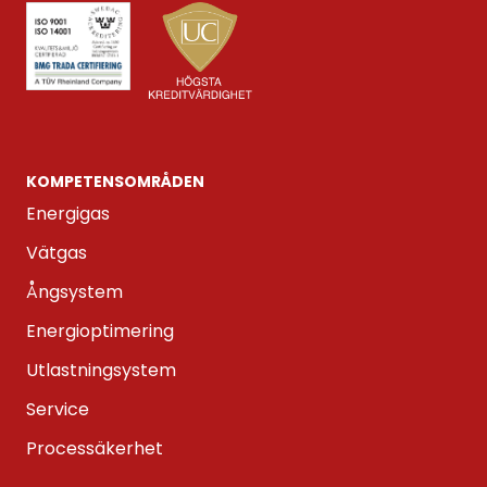
KOMPETENS­OMRÅDEN
Energigas
Vätgas
Ångsystem
Energioptimering
Utlastningsystem
Service
Processäkerhet