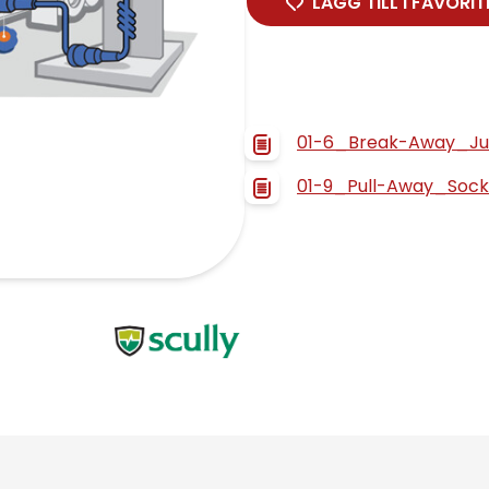
LÄGG TILL I FAVORIT
01-6_Break-Away_Ju
01-9_Pull-Away_Sock