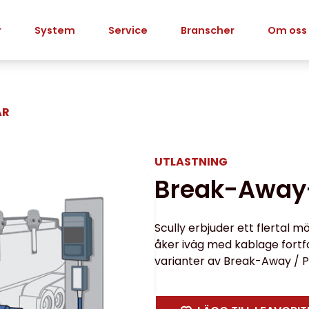
r
System
Service
Branscher
Om oss
AR
UTLASTNING
Break-Away
Scully erbjuder ett flertal 
åker iväg med kablage fortfar
varianter av Break-Away / P