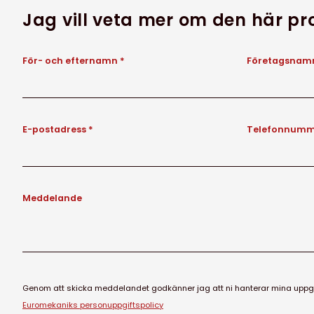
Jag vill veta mer om den här p
För- och efternamn *
Företagsnamn
E-postadress *
Telefonnumm
Meddelande
Genom att skicka meddelandet godkänner jag att ni hanterar mina uppgif
Euromekaniks personuppgiftspolicy