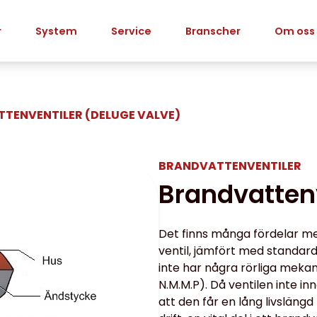
r
System
Service
Branscher
Om oss
TENVENTILER (DELUGE VALVE)
BRANDVATTENVENTILER
Brandvattenv
Det finns många fördelar me
ventil, jämfört med standardv
inte har några rörliga meka
N.M.M.P). Då ventilen inte in
att den får en lång livslängd 