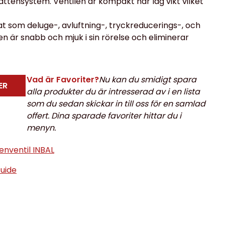
ndvattensystem. Ventilen är kompakt har låg vikt vilket
t som deluge-, avluftning-, tryckreducerings-, och
en är snabb och mjuk i sin rörelse och eliminerar
Vad är Favoriter?
Nu kan du smidigt spara
ER
alla produkter du är intresserad av i en lista
som du sedan skickar in till oss för en samlad
offert. Dina sparade favoriter hittar du i
menyn.
nventil INBAL
uide