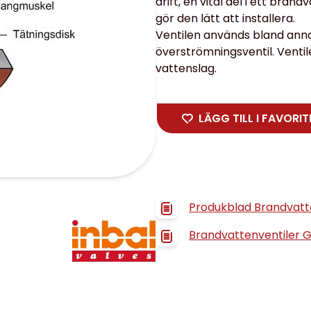
drift, en vital del i ett bra
gör den lätt att installera.
Ventilen används bland anna
överströmningsventil. Ventil
vattenslag.
LÄGG TILL I FAVORIT
Produkblad Brandvatte
Brandvattenventiler G