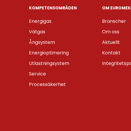
KOMPETENS­OMRÅDEN
OM EUROMEK
Energigas
Branscher
Vätgas
Om oss
Ångsystem
Aktuellt
Energioptimering
Kontakt
Utlastningsystem
Integritetsp
Service
Processäkerhet