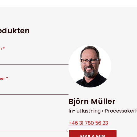
rodukten
 *
er *
Björn Müller
In- utlastning • Processäker
+46 31 780 56 23
MAILA MIG