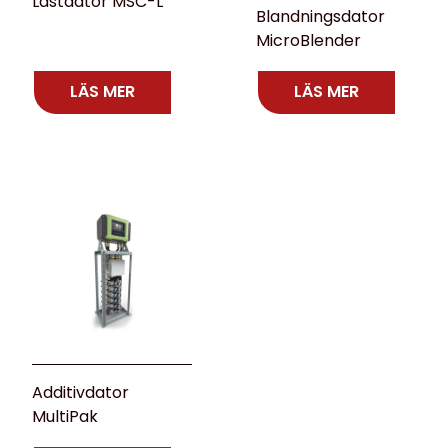
Lastdator MSC-L
Blandningsdator
MicroBlender
LÄS MER
LÄS MER
Additivdator
MultiPak