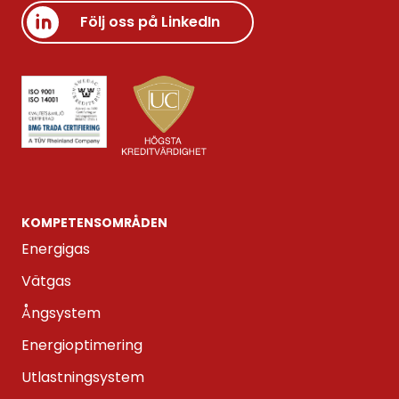
Följ oss på LinkedIn
KOMPETENS­OMRÅDEN
Energigas
Vätgas
Ångsystem
Energioptimering
Utlastningsystem